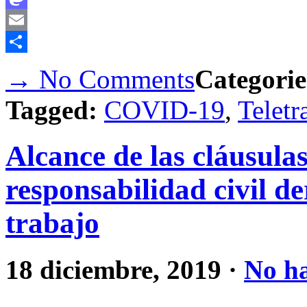
Mastodon
Email
Compartir
→ No Comments
Categorie
Tagged:
COVID-19
,
Teletr
Alcance de las cláusula
responsabilidad civil d
trabajo
18 diciembre, 2019
·
No h