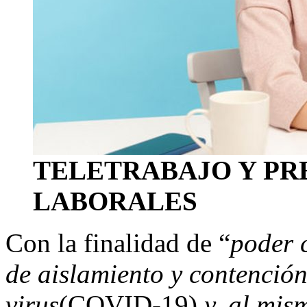
TELETRABAJO Y PR
LABORALES
Con la finalidad de “
poder 
de aislamiento y contenció
virus
(COVID-19)
y, al mis