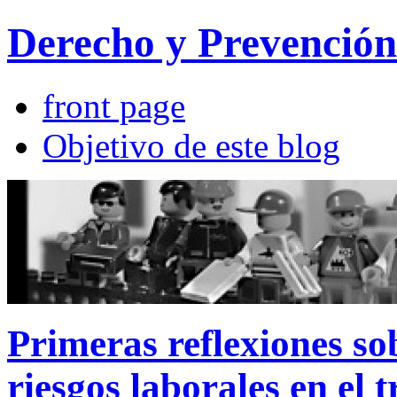
Derecho y Prevención
front page
Objetivo de este blog
Primeras reflexiones so
riesgos laborales en el 